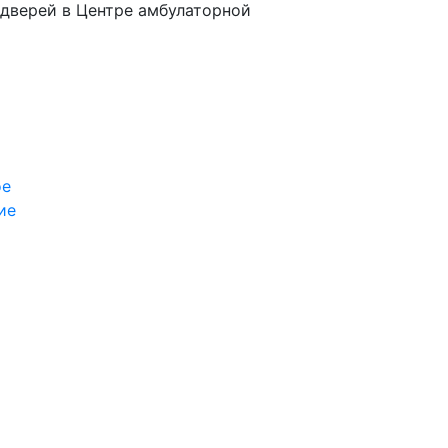
х дверей в Центре амбулаторной
ое
ие