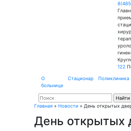
8(485
Главн
прие
стаци
хирур
терап
уроло
гинек
Кругл
122
П
О
Стационар
Поликлиника
больнице
Главная
»
Новости
»
День открытых две
День открытых 