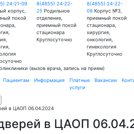
5) 24-21-09
8(4855) 24-22-
8(4855) 24-22-
ый корпус,
25
Родильное
08
Корпус №3,
мный покой
отделение,
приемный покой
онара,
приемный покой
стационара,
гия,
стационара
хирургия,
ия,
Круглосуточно
онкология,
гия,
гинекология
ология
Круглосуточно
осуточно
оликлиники
(вызов врача, запись на прием)
Пациентам
Информация
Платные
Вакансии
Конт
услуги
рей в ЦАОП 06.04.2024
дверей в ЦАОП 06.04.