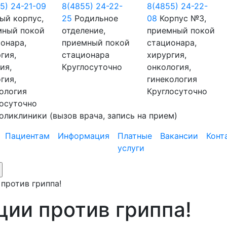
5) 24-21-09
8(4855) 24-22-
8(4855) 24-22-
ый корпус,
25
Родильное
08
Корпус №3,
мный покой
отделение,
приемный покой
онара,
приемный покой
стационара,
гия,
стационара
хирургия,
ия,
Круглосуточно
онкология,
гия,
гинекология
ология
Круглосуточно
осуточно
оликлиники
(вызов врача, запись на прием)
Пациентам
Информация
Платные
Вакансии
Конт
услуги
против гриппа!
ции против гриппа!