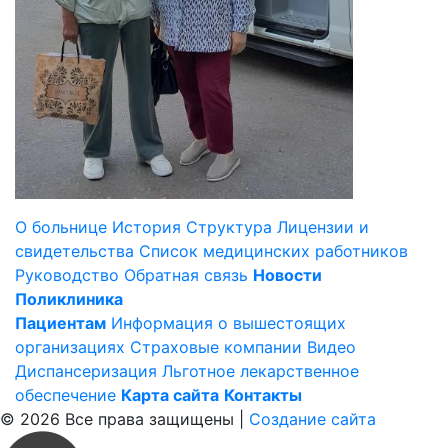
О больнице
История
Структура
Лицензии и
свидетельства
Список медицинских работников
Руководство
Обратная связь
Новости
Поликлиника
Пациентам
Информация о вышестоящих
организациях
Страховые компании
Видео
Диспансеризация
Льготное лекарственное
обеспечение
Карта сайта
Контакты
© 2026 Все права защищены |
Создание сайта