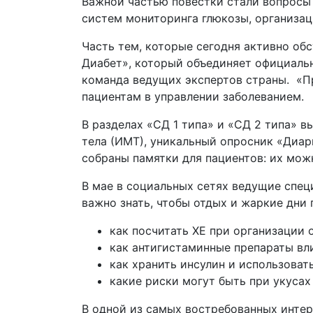
Важной частью повестки стали вопросы 
систем мониторинга глюкозы, организац
Часть тем, которые сегодня активно о
Диабет», который объединяет официальн
команда ведущих экспертов страны. «П
пациентам в управлении заболеванием.
В разделах «СД 1 типа» и «СД 2 типа» в
тела (ИМТ), уникальный опросник «Диар
собраны памятки для пациентов: их можн
В мае в социальных сетях ведущие спец
важно знать, чтобы отдых и жаркие дни
как посчитать ХЕ при организации 
как антигистаминные препараты вли
как хранить инсулин и использоват
какие риски могут быть при укуса
В одной из самых востребованных инте