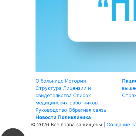
О больнице
История
Паци
Структура
Лицензии и
выше
свидетельства
Список
Стра
медицинских работников
Руководство
Обратная связь
Новости
Поликлиника
© 2026 Все права защищены |
Создание с