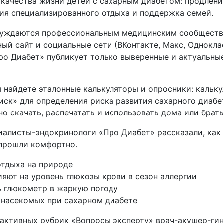
качества жизни детей с сахарным диабетом: продление 
ия специализированного отдыха и поддержка семей.
бсуждаются профессиональным медицинским сообщество
ый сайт и социальные сети (ВКонтакте, Макс, Одноклас
ро Диабет» публикует только выверенные и актуальны
ы найдете эталонные калькуляторы и опросники: кальк
иск» для определения риска развития сахарного диабет
о скачать, распечатать и использовать дома или брать
иалисты-эндокринологи «Про Диабет» рассказали, как 
 прошли комфортно.
отдыха на природе
яют на уровень глюкозы крови в сезон аллергии
ь глюкометр в жаркую погоду
х насекомых при сахарном диабете
рактивных рубрик «Вопросы эксперту» врач-акушер-ги