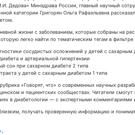
.И. Дедова» Минздрава России, главный научный сотру
онной категории Григорян Ольга Рафаэльевна рассказа
етом.
евной жизни с заболеванием, которые собраны на ресу
оторую легко найти по тематическим тегам в фильтре 
гностики сосудистых осложнений у детей с сахарным
диабета и артериальной гипертензии
ый сон при сахарном диабете 2 типа
тракта у детей с сахарным диабетом 1 типа
 рубрика «Говорят, что» о современных научных разраб
инском и пациентских сообществах. Читатели смогут п
ниях в диабетологии — с экспертными комментариями 
 близким, получать проверенную информацию и понима
»
,