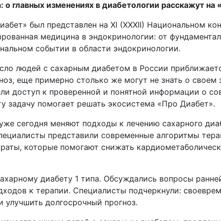
а: о главных изменениях в диабетологии расскажут на
бет» был представлен на XI (XXXII) Национальном ко
ованная медицина в эндокринологии: от фундаментал
нальном событии в области эндокринологии.
исло людей с сахарным диабетом в России приближаетс
з, еще примерно столько же могут не знать о своем з
ели доступ к проверенной и понятной информации о со
у задачу помогает решать экосистема «Про Диабет».
уже сегодня меняют подходы к лечению сахарного диаб
специалисты представили современные алгоритмы тера
араты, которые помогают снижать кардиометаболичес
ахарному диабету 1 типа. Обсуждались вопросы ранне
дходов к терапии. Специалисты подчеркнули: своеврем
 улучшить долгосрочный прогноз.