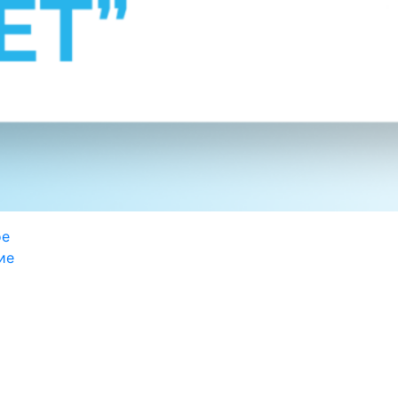
ое
ие