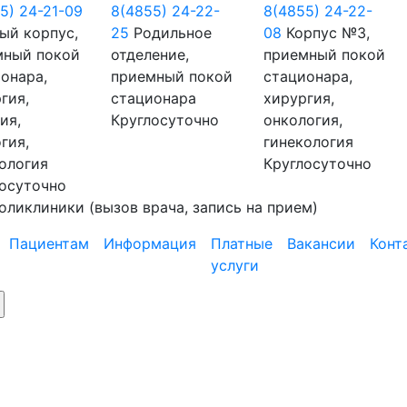
5) 24-21-09
8(4855) 24-22-
8(4855) 24-22-
ый корпус,
25
Родильное
08
Корпус №3,
мный покой
отделение,
приемный покой
онара,
приемный покой
стационара,
гия,
стационара
хирургия,
ия,
Круглосуточно
онкология,
гия,
гинекология
ология
Круглосуточно
осуточно
оликлиники
(вызов врача, запись на прием)
Пациентам
Информация
Платные
Вакансии
Конт
услуги