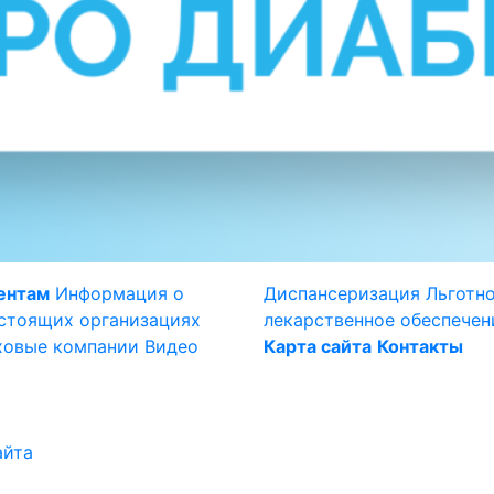
ентам
Информация о
Диспансеризация
Льготн
стоящих организациях
лекарственное обеспечен
ховые компании
Видео
Карта сайта
Контакты
айта