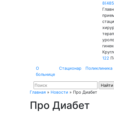
8(485
Главн
прие
стаци
хирур
терап
уроло
гинек
Кругл
122
П
О
Стационар
Поликлиника
больнице
Главная
»
Новости
»
Про Диабет
Про Диабет