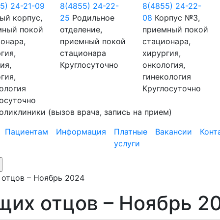
5) 24-21-09
8(4855) 24-22-
8(4855) 24-22-
ый корпус,
25
Родильное
08
Корпус №3,
мный покой
отделение,
приемный покой
онара,
приемный покой
стационара,
гия,
стационара
хирургия,
ия,
Круглосуточно
онкология,
гия,
гинекология
ология
Круглосуточно
осуточно
оликлиники
(вызов врача, запись на прием)
Пациентам
Информация
Платные
Вакансии
Конт
услуги
 отцов – Ноябрь 2024
щих отцов – Ноябрь 2