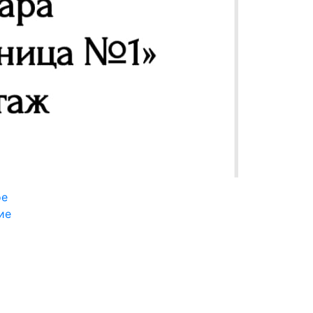
ое
ие